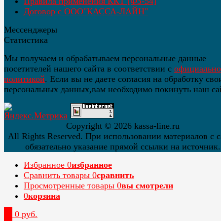
Правила применения ККТ [ФЗ-54]
Договор с ООО"КАССА-ЛАЙН"
Мессенджеры
Статистика
Мы получаем и обрабатываем персональные данные
посетителей нашего сайта в соответствии с
официальн
политикой
. Если вы не даете согласия на обработку сво
персональных данных,вам необходимо покинуть наш са
Copyright ©
2026 kassa-line.ru
All Rights Reserved. При использовании материалов с 
обязательно указание прямой ссылки на источник.
Избранное
0
избранное
Сравнить товары
0
сравнить
Просмотренные товары
0
вы смотрели
0
корзина
0
0 руб.