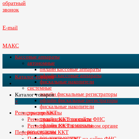
обратный
звонок
E-mail
МАКС
Кассовые аппараты
автономные
онлайн кассовые аппараты
офлайн кассовые аппараты
Каталог товаров
фискальные накопители
системные
онлайн фискальные регистраторы
Каталог товаров
офлайн фискальные регистраторы
×
фискальные накопители
Регистрация ККТ
pos-терминалы
Регистрация ККТ на сайте ФНС
онлайн pos-терминалы
офлайн pos-терминалы
Регистрация ККТ в налоговом органе
pos-системы
Перерегистрация ККТ
pos-компьютеры
Перерегистрация ККТ на сайте ФНС