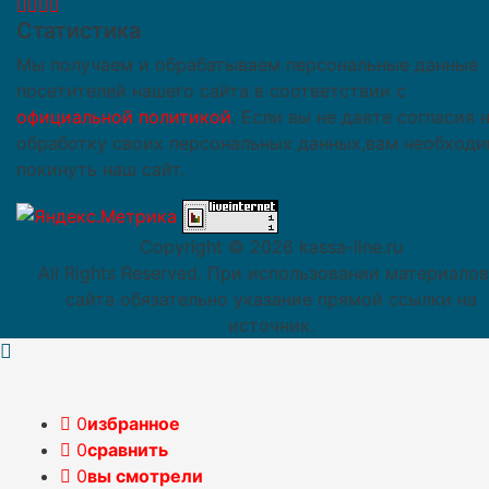
Статистика
Мы получаем и обрабатываем персональные данные
посетителей нашего сайта в соответствии с
официальной политикой
. Если вы не даете согласия 
обработку своих персональных данных,вам необход
покинуть наш сайт.
Copyright ©
2026 kassa-line.ru
All Rights Reserved. При использовании материалов
сайта обязательно указание прямой ссылки на
источник.
0
избранное
0
сравнить
0
вы смотрели