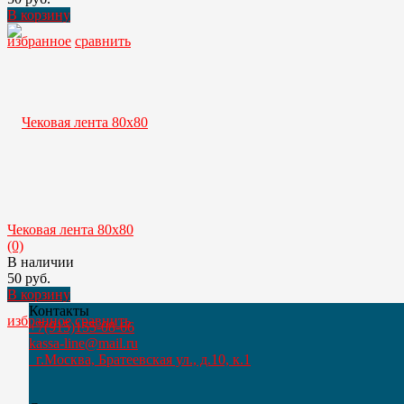
В корзину
избранное
сравнить
Чековая лента 80х80
(0)
В наличии
50 руб.
В корзину
Контакты
избранное
сравнить
+7(915)155-08-66
kassa-line@mail.ru
г.Москва, Братеевская ул., д.10, к.1