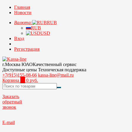
Главная
Новости
Валюта:
RUB
RUB
USD
Вход
Регистрация
г.Москва ЮАО
Качественный сервис
Доступные цены
Техническая поддержка
+7(915)155-08-66
kassa-line@mail.ru
Корзина
0
0 руб.
Заказать
обратный
звонок
E-mail