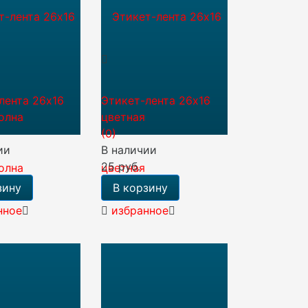
лента 26х16
Этикет-лента 26х16
волна
цветная
(0)
ии
В наличии
25 руб.
зину
В корзину
нное
избранное