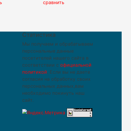
ь
сравнить
Статистика
Мы получаем и обрабатываем
персональные данные
посетителей нашего сайта в
соответствии с
официальной
политикой
. Если вы не даете
согласия на обработку своих
персональных данных,вам
необходимо покинуть наш
сайт.