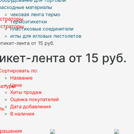
расходные материалы
чековая лента термо
истраторы
термоэтикетки
истраторы
пластиковые соединители
иглы для игловых пистолетов
этикет-лента от 15 руб.
икет-лента от 15 руб.
Сортировать по:
Название
Цена
иатуры
Хиты продаж
Оценка покупателей
Дата добавления
ль
В наличии
крашения