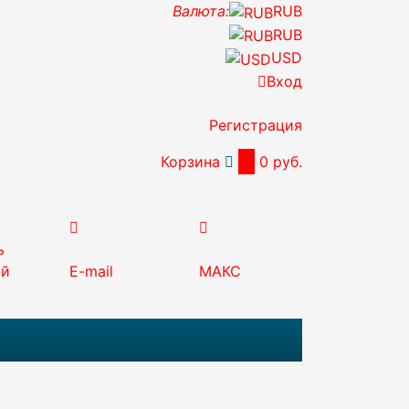
Валюта:
RUB
RUB
USD
Вход
Регистрация
Корзина
0
0 руб.
ь
ый
E-mail
МАКС