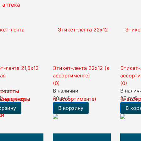
 аптека
т-лента 21,5х12
Этикет-лента 22х12 (в
Этикет-
ая
ассортименте)
ассорти
(0)
(0)
ичии
В наличии
В налич
красоты
б.
20 руб.
25 руб.
ские центры
орзину
В корзину
В кор
ки
х