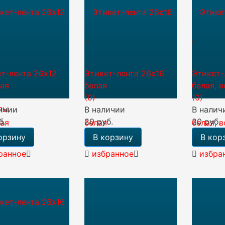
т-лента 26х12
Этикет-лента 26х16
Этикет-
ая
белая
белая, 
(0)
(0)
лы
ичии
В наличии
В налич
б.
20 руб.
20 руб.
орзину
В корзину
В кор
ранное
избранное
избра