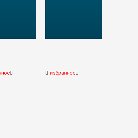
ь
сравнить
нное
избранное