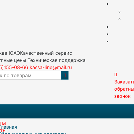
сква ЮАО
Качественный сервис
упные цены
Техническая поддержка
5)155-08-66
kassa-line@mail.ru
Заказат
обратн
звонок
аты
Главная
аты
Оборудование для торговли