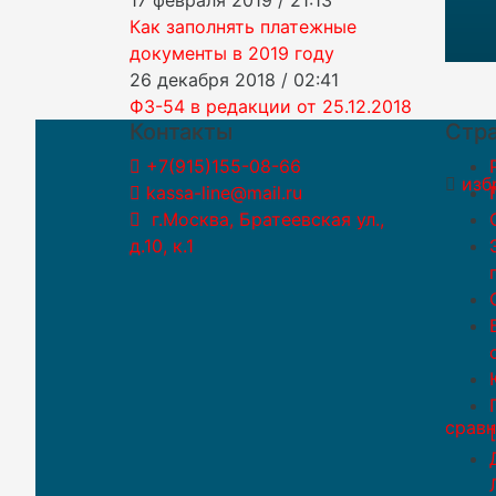
сравн
Как заполнять платежные
документы в 2019 году
26 декабря 2018 / 02:41
ФЗ-54 в редакции от 25.12.2018
Контакты
Стр
+7(915)155-08-66
изб
kassa-line@mail.ru
г.Москва, Братеевская ул.,
д.10, к.1
сравн