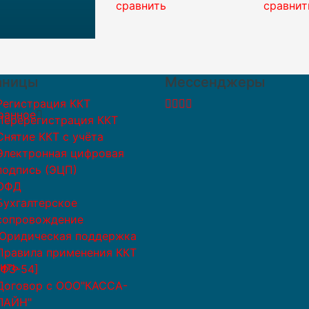
ить
сравнить
сравнит
аницы
Мессенджеры
Регистрация ККТ
ранное
Перерегистрация ККТ
Снятие ККТ с учёта
Электронная цифровая
подпись (ЭЦП)
ОФД
Бухгалтерское
сопровождение
Юридическая поддержка
Правила применения ККТ
ить
[ФЗ-54]
Договор с ООО"КАССА-
ЛАЙН"