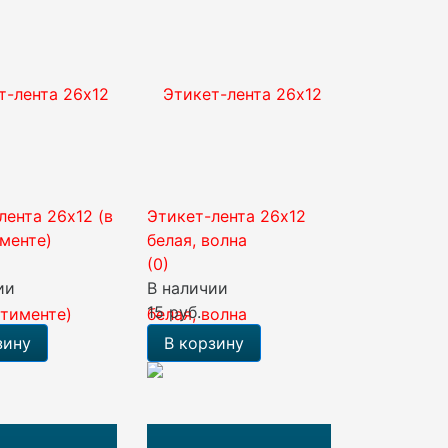
лента 26х12 (в
Этикет-лента 26х12
менте)
белая, волна
(0)
ии
В наличии
15 руб.
зину
В корзину