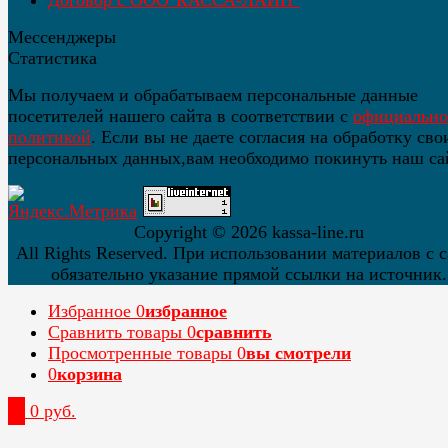
Мессенджеры
Статистика
Мы получаем и обрабатываем персональные данные
посетителей нашего сайта в соответствии с
официальн
политикой
. Если вы не даете согласия на обработку сво
персональных данных,вам необходимо покинуть наш са
Copyright ©
2026 kassa-line.ru
All Rights Reserved. При использовании материалов с 
обязательно указание прямой ссылки на источник.
Избранное
0
избранное
Сравнить товары
0
сравнить
Просмотренные товары
0
вы смотрели
0
корзина
0
0 руб.