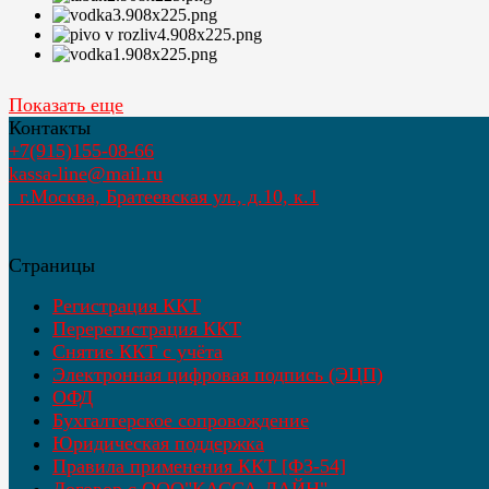
Показать еще
Контакты
+7(915)155-08-66
kassa-line@mail.ru
г.Москва, Братеевская ул., д.10, к.1
Страницы
Регистрация ККТ
Перерегистрация ККТ
Снятие ККТ с учёта
Электронная цифровая подпись (ЭЦП)
ОФД
Бухгалтерское сопровождение
Юридическая поддержка
Правила применения ККТ [ФЗ-54]
Договор с ООО"КАССА-ЛАЙН"