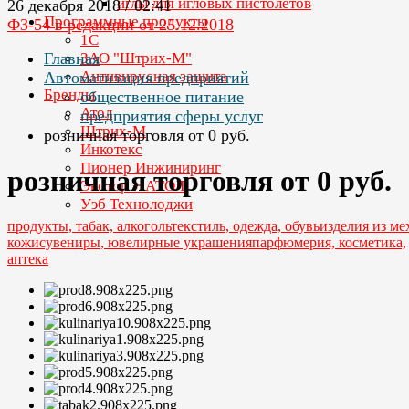
иглы для игловых пистолетов
26 декабря 2018 / 02:41
Программные продукты
ФЗ-54 в редакции от 25.12.2018
1С
Главная
ЗАО "Штрих-М"
Антивирусная защита
Автоматизация предприятий
Бренды
общественное питание
Атол
предприятия сферы услуг
Штрих-М
розничная торговля от 0 руб.
Инкотекс
Пионер Инжиниринг
розничная торговля от 0 руб.
Эвотор + АТОЛ
Уэб Технолоджи
продукты, табак, алкоголь
текстиль, одежда, обувь
изделия из ме
кожи
сувениры, ювелирные украшения
парфюмерия, косметика,
аптека