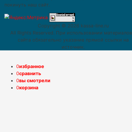
покинуть наш сайт.
Copyright ©
2026 kassa-line.ru
All Rights Reserved. При использовании материалов
сайта обязательно указание прямой ссылки на
источник.
0
избранное
0
сравнить
0
вы смотрели
0
корзина